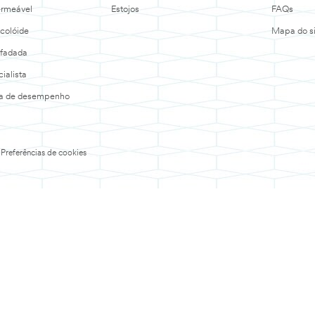
ermeável
Estojos
FAQs
colóide
Mapa do si
ofadada
ialista
ia de desempenho
Preferências de cookies