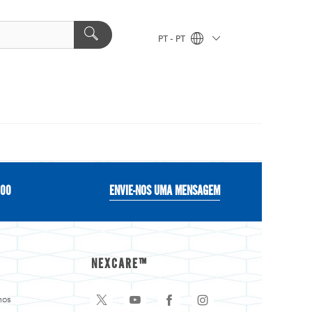
PT - PT
500
ENVIE-NOS UMA MENSAGEM
NEXCARE™
nos