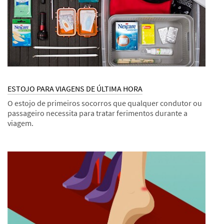
ESTOJO PARA VIAGENS DE ÚLTIMA HORA
O estojo de primeiros socorros que qualquer condutor ou
passageiro necessita para tratar ferimentos durante a
viagem.
Dec
Estojos
ESTOJO
1,
PARA
9996
VIAGENS
DE
ÚLTIMA
HORA