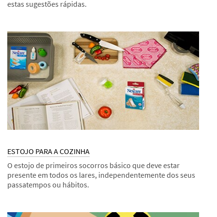
estas sugestões rápidas.
Dec
Sugestões
COMO
1,
COMBATER
9999
PICADAS
DE
INSETOS
ESTOJO PARA A COZINHA
O estojo de primeiros socorros básico que deve estar
presente em todos os lares, independentemente dos seus
passatempos ou hábitos.
Dec
Estojos
ESTOJO
1,
PARA
9998
A