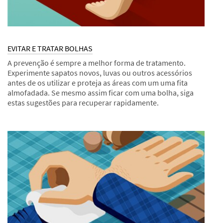
EVITAR E TRATAR BOLHAS
A prevenção é sempre a melhor forma de tratamento.
Experimente sapatos novos, luvas ou outros acessórios
antes de os utilizar e proteja as áreas com um uma fita
almofadada. Se mesmo assim ficar com uma bolha, siga
estas sugestões para recuperar rapidamente.
Dec
Sugestões
EVITAR
1,
E
9995
TRATAR
BOLHAS