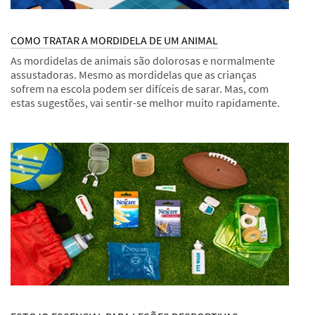
COMO TRATAR A MORDIDELA DE UM ANIMAL
As mordidelas de animais são dolorosas e normalmente
assustadoras. Mesmo as mordidelas que as crianças
sofrem na escola podem ser difíceis de sarar. Mas, com
estas sugestões, vai sentir-se melhor muito rapidamente.
Dec
Sugestões
COMO
1,
TRATAR
9994
A
MORDIDELA
DE
UM
ANIMAL