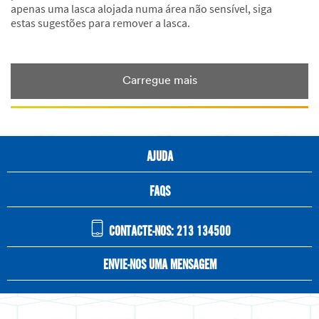
apenas uma lasca alojada numa área não sensível, siga
estas sugestões para remover a lasca.
Dec
Sugestões
ESTRATÉGIAS
1,
PARA
9992
LASCAS
Carregue mais
AJUDA
FAQS
CONTACTE-NOS: 213 134500
ENVIE-NOS UMA MENSAGEM