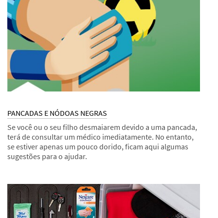
COZINHA
PANCADAS E NÓDOAS NEGRAS
Se você ou o seu filho desmaiarem devido a uma pancada,
terá de consultar um médico imediatamente. No entanto,
se estiver apenas um pouco dorido, ficam aqui algumas
sugestões para o ajudar.
Dec
Sugestões
PANCADAS
1,
E
9997
NÓDOAS
NEGRAS