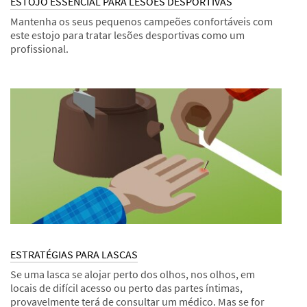
ESTOJO ESSENCIAL PARA LESÕES DESPORTIVAS
Mantenha os seus pequenos campeões confortáveis com
este estojo para tratar lesões desportivas como um
profissional.
Dec
Estojos
ESTOJO
1,
ESSENCIAL
9993
PARA
LESÕES
DESPORTIVAS
ESTRATÉGIAS PARA LASCAS
Se uma lasca se alojar perto dos olhos, nos olhos, em
locais de difícil acesso ou perto das partes íntimas,
provavelmente terá de consultar um médico. Mas se for